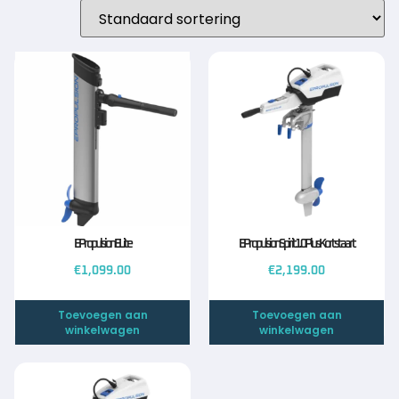
EPropulsion ELite
EPropulsion Spirit 1.0 Plus Kortstaart
€
1,099.00
€
2,199.00
Toevoegen aan
Toevoegen aan
winkelwagen
winkelwagen