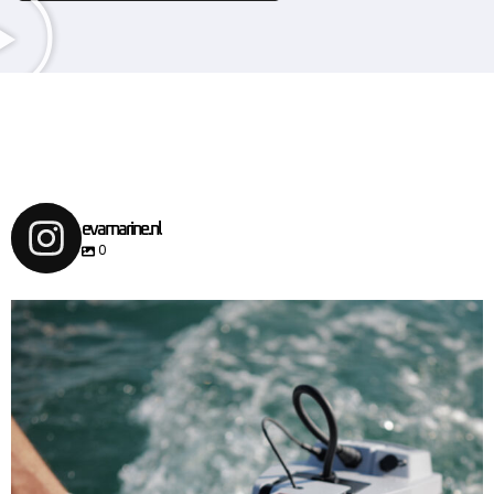
evamarine.nl
0
NIEUW: TORQEEDO TRAVEL 903
Maak kennis met de
...