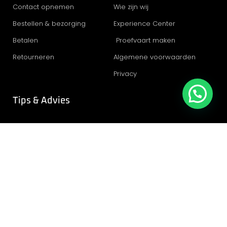
Contact opnemen
Wie zijn wij
Bestellen & bezorging
Experience Center
Betalen
Proefvaart maken
Retourneren
Algemene voorwaarden
Privacy
Tips & Advies
Elektrisch varen
Elektrisch varen in Utrecht
© Copyright 2023 | Eva Marine - Powered by Ravenswater
Nautiek