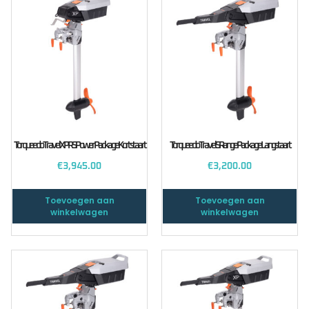
Torqueedo Travel XP RS Power Package Kortstaart
Torqueedo Travel S Range Package Langstaart
€
3,945.00
€
3,200.00
Toevoegen aan
Toevoegen aan
winkelwagen
winkelwagen