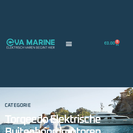
0
€
0.00
CATEGORIE
Torqeedo Elektrische
Buitenboordmotoren