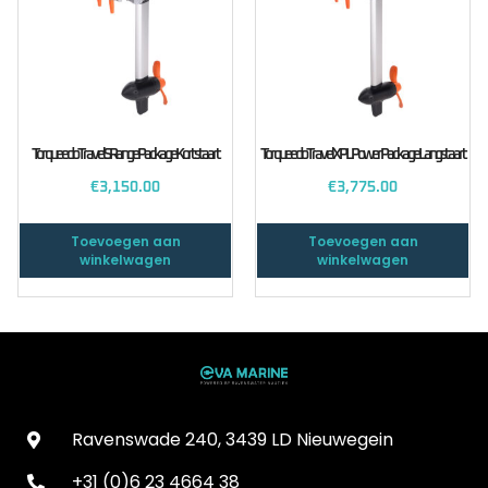
Torqueedo Travel S Range Package Kortstaart
Torqueedo Travel XP L Power Package Langstaart
€
3,150.00
€
3,775.00
Toevoegen aan
Toevoegen aan
winkelwagen
winkelwagen
Ravenswade 240, 3439 LD Nieuwegein
+31 (0)6 23 4664 38